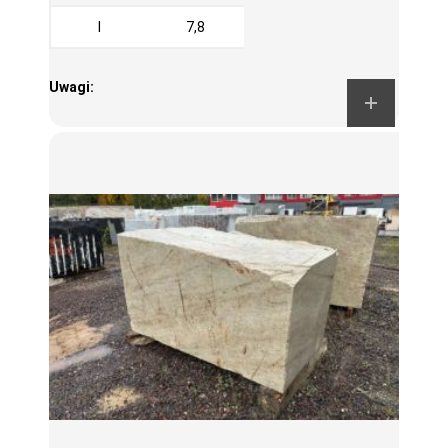
I
7,8
Uwagi: