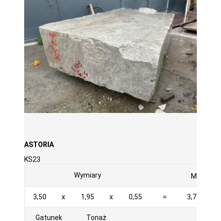
ASTORIA
KS23
3
Wymiary
M
3,50
x
1,95
x
0,55
=
3,754
Gatunek
Tonaż