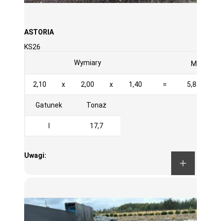
ASTORIA
KS26
3
Wymiary
M
2,10
x
2,00
x
1,40
=
5,880
Gatunek
Tonaż
I
17,7
Uwagi: