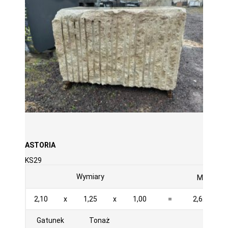
ASTORIA
KS29
3
Wymiary
M
2,10
x
1,25
x
1,00
=
2,625
Gatunek
Tonaż