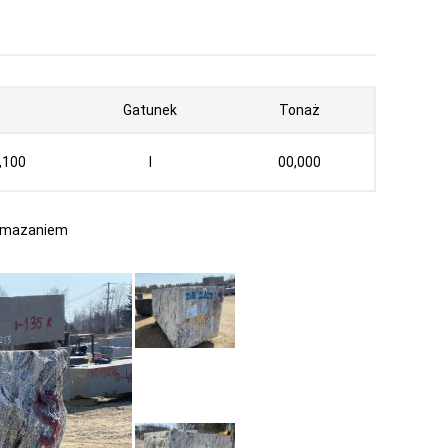
Gatunek
Tonaż
,100
I
00,000
 umazaniem