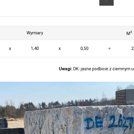
3
Wymiary
M
x
1,40
x
0,50
=
2
Uwagi:
DK- jasne podbicie z ciemnym