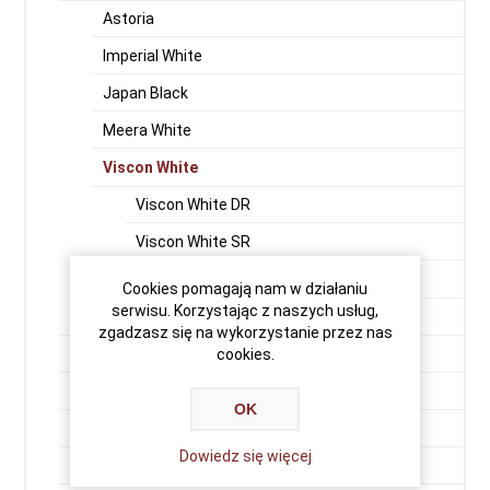
Astoria
Imperial White
Japan Black
Meera White
Viscon White
Viscon White DR
Viscon White SR
Viscon Super White
Cookies pomagają nam w działaniu
serwisu. Korzystając z naszych usług,
Vizag Blue (Vergin Rock - Orion)
zgadzasz się na wykorzystanie przez nas
Premium Black
cookies.
Indian Aurora
OK
Aurora Fińska
Dowiedz się więcej
Balmoral