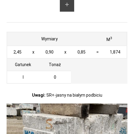
3
Wymiary
M
2,45
x
0,90
x
0,85
=
1,874
Gatunek
Tonaż
I
0
Uwagi:
SR+-jasny na białym podbiciu