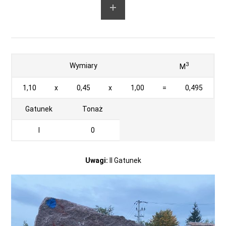
3
Wymiary
M
1,10
x
0,45
x
1,00
=
0,495
Gatunek
Tonaż
I
0
Uwagi:
II Gatunek