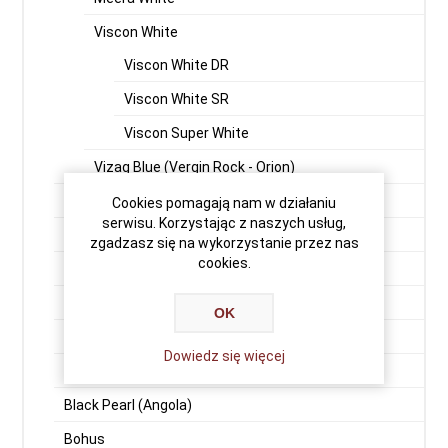
Viscon White
Viscon White DR
Viscon White SR
Viscon Super White
Vizag Blue (Vergin Rock - Orion)
Premium Black
Cookies pomagają nam w działaniu
serwisu. Korzystając z naszych usług,
Indian Aurora
zgadzasz się na wykorzystanie przez nas
cookies.
Aurora Fińska
Balmoral
OK
Bengal Black G-15
Dowiedz się więcej
Bengal Black G-20
Black Pearl (Angola)
Bohus