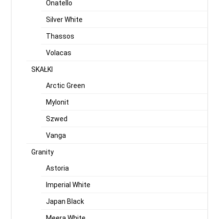
Onatello
Silver White
Thassos
Volacas
SKAŁKI
Arctic Green
Mylonit
Szwed
Vanga
Granity
Astoria
Imperial White
Japan Black
Meera White