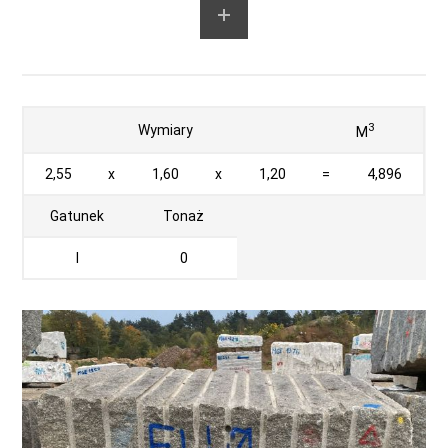
3
Wymiary
M
2,55
x
1,60
x
1,20
=
4,896
Gatunek
Tonaż
I
0