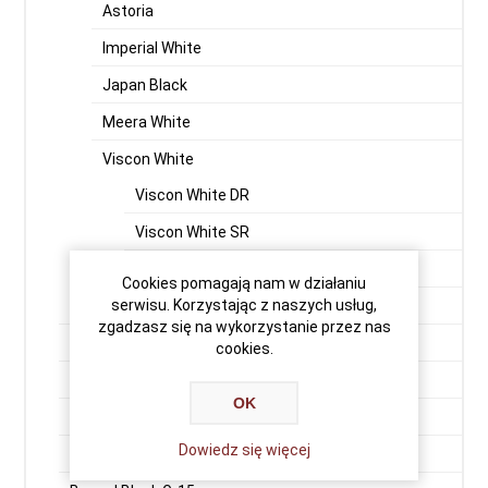
Astoria
Imperial White
Japan Black
Meera White
Viscon White
Viscon White DR
Viscon White SR
Viscon Super White
Cookies pomagają nam w działaniu
serwisu. Korzystając z naszych usług,
Vizag Blue (Vergin Rock - Orion)
zgadzasz się na wykorzystanie przez nas
Premium Black
cookies.
Indian Aurora
OK
Aurora Fińska
Dowiedz się więcej
Balmoral