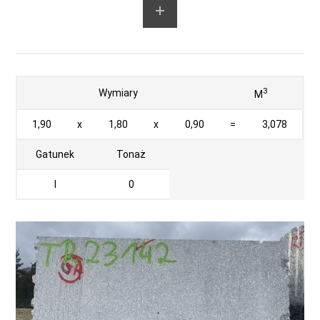
3
Wymiary
M
1,90
x
1,80
x
0,90
=
3,078
Gatunek
Tonaż
I
0