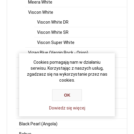
Meera White
Viscon White
Viscon White DR
Viscon White SR
Viscon Super White
Vizag Blue (Vergin Rock - Orion)
Cookies pomagają nam w działaniu
Premium Black
serwisu. Korzystając z naszych usług,
Indian Aurora
zgadzasz się na wykorzystanie przez nas
cookies.
Aurora Fińska
Balmoral
OK
Bengal Black G-15
Dowiedz się więcej
Bengal Black G-20
Black Pearl (Angola)
Bohus