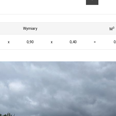
3
Wymiary
M
x
0,90
x
0,40
=
0