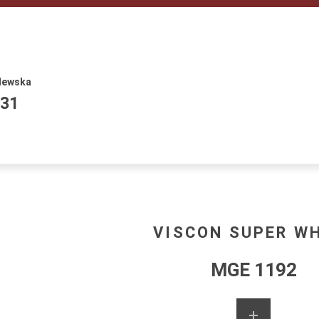
lewska
531
VISCON SUPER W
MGE 1192