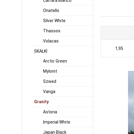
Carrara Bianco
Onatello
Silver White
Thassos
Volacas
1,95
SKAŁKI
Arctic Green
Mylonit
Szwed
Vanga
Granity
Astoria
Imperial White
Japan Black