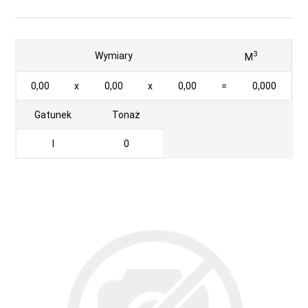
3
Wymiary
M
0,00
x
0,00
x
0,00
=
0,000
Gatunek
Tonaż
I
0