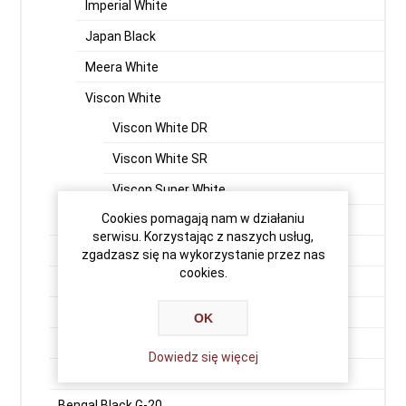
Imperial White
Japan Black
Meera White
Viscon White
Viscon White DR
Viscon White SR
Viscon Super White
Cookies pomagają nam w działaniu
Vizag Blue (Vergin Rock - Orion)
serwisu. Korzystając z naszych usług,
Premium Black
zgadzasz się na wykorzystanie przez nas
cookies.
Indian Aurora
Aurora Fińska
OK
Balmoral
Dowiedz się więcej
Bengal Black G-15
Bengal Black G-20