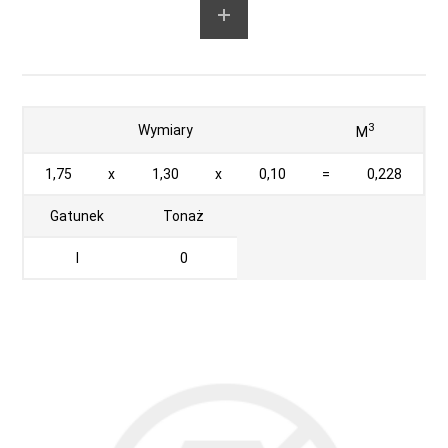
3
Wymiary
M
1,75
x
1,30
x
0,10
=
0,228
Gatunek
Tonaż
I
0