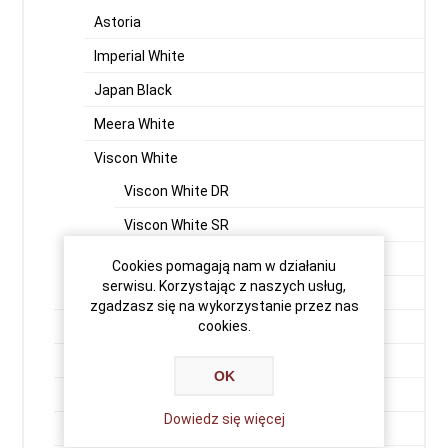
Astoria
Imperial White
Japan Black
Meera White
Viscon White
Viscon White DR
Viscon White SR
Viscon Super White
Cookies pomagają nam w działaniu
serwisu. Korzystając z naszych usług,
Vizag Blue (Vergin Rock - Orion)
zgadzasz się na wykorzystanie przez nas
cookies.
Premium Black
Indian Aurora
OK
Aurora Fińska
Dowiedz się więcej
Balmoral