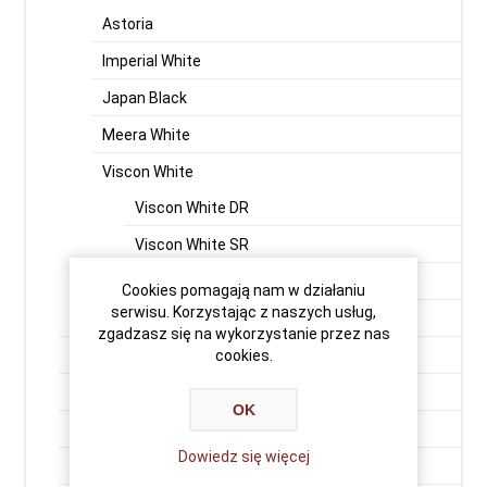
Astoria
Imperial White
Japan Black
Meera White
Viscon White
Viscon White DR
Viscon White SR
Viscon Super White
Cookies pomagają nam w działaniu
serwisu. Korzystając z naszych usług,
Vizag Blue (Vergin Rock - Orion)
zgadzasz się na wykorzystanie przez nas
cookies.
Premium Black
Indian Aurora
OK
Aurora Fińska
Dowiedz się więcej
Balmoral