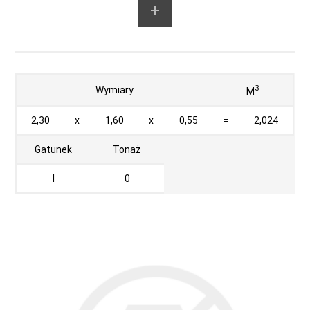
3
Wymiary
M
2,30
x
1,60
x
0,55
=
2,024
Gatunek
Tonaż
I
0