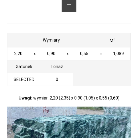
3
Wymiary
M
2,20
x
0,90
x
0,55
=
1,089
Gatunek
Tonaż
SELECTED
0
Uwagi:
wymiar: 2,20 (2,35) x 0,90 (1,05) x 0,55 (0,60)