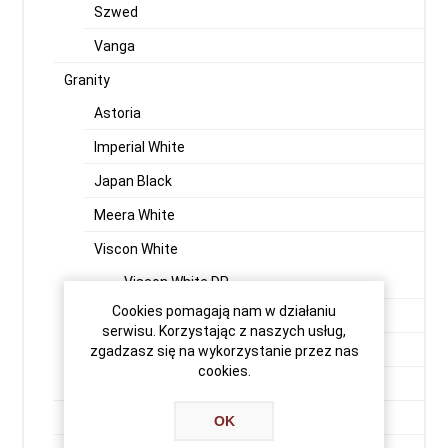
Szwed
Vanga
Granity
Astoria
Imperial White
Japan Black
Meera White
Viscon White
Viscon White DR
Cookies pomagają nam w działaniu
Viscon White SR
serwisu. Korzystając z naszych usług,
Viscon Super White
zgadzasz się na wykorzystanie przez nas
cookies.
Vizag Blue (Vergin Rock - Orion)
Premium Black
OK