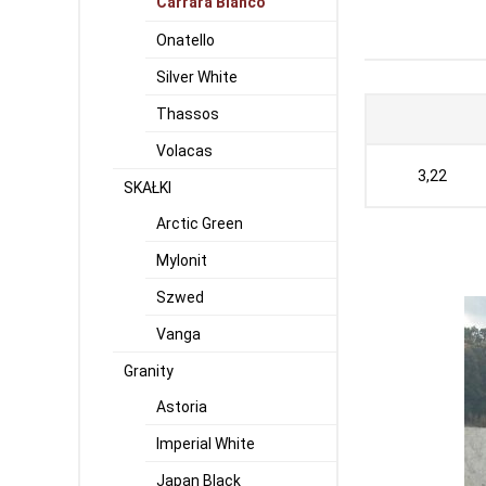
Carrara Bianco
Onatello
Silver White
Thassos
Volacas
3,22
SKAŁKI
Arctic Green
Mylonit
Szwed
Vanga
Granity
Astoria
Imperial White
Japan Black