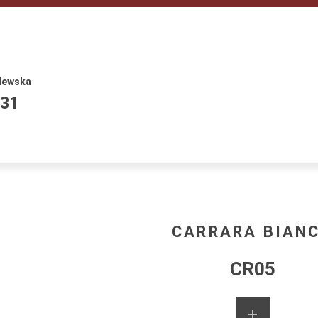
lewska
531
CARRARA BIAN
CR05