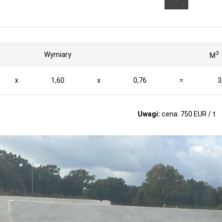
3
Wymiary
M
x
1,60
x
0,76
=
3
Uwagi:
cena: 750 EUR / t