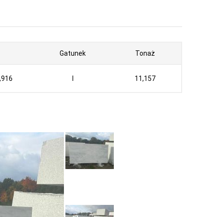
Gatunek
Tonaż
,916
I
11,157