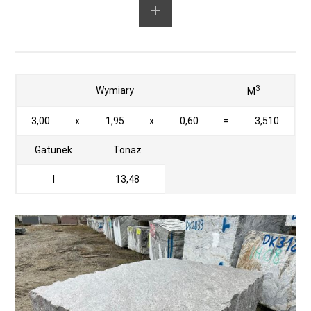
3
Wymiary
M
3,00
x
1,95
x
0,60
=
3,510
Gatunek
Tonaż
I
13,48