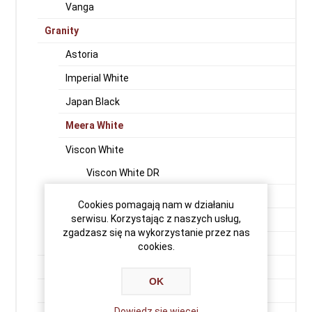
Vanga
Granity
Astoria
Imperial White
Japan Black
Meera White
Viscon White
Viscon White DR
Viscon White SR
Cookies pomagają nam w działaniu
serwisu. Korzystając z naszych usług,
Viscon Super White
zgadzasz się na wykorzystanie przez nas
Vizag Blue (Vergin Rock - Orion)
cookies.
Premium Black
OK
Indian Aurora
Dowiedz się więcej