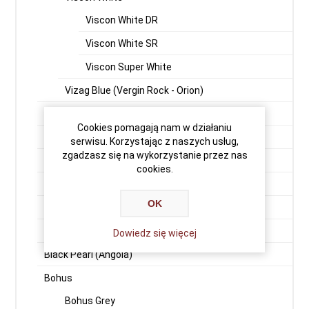
Viscon White DR
Viscon White SR
Viscon Super White
Vizag Blue (Vergin Rock - Orion)
Premium Black
Cookies pomagają nam w działaniu
Indian Aurora
serwisu. Korzystając z naszych usług,
zgadzasz się na wykorzystanie przez nas
Aurora Fińska
cookies.
Balmoral
OK
Bengal Black G-15
Bengal Black G-20
Dowiedz się więcej
Black Pearl (Angola)
Bohus
Bohus Grey