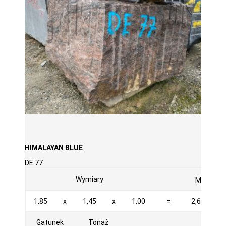
HIMALAYAN BLUE
DE 77
3
Wymiary
M
1,85
x
1,45
x
1,00
=
2,683
Gatunek
Tonaż