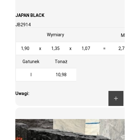
JAPAN BLACK
JB2914
3
Wymiary
M
1,90
x
1,35
x
1,07
=
2,745
Gatunek
Tonaż
I
10,98
Uwagi: