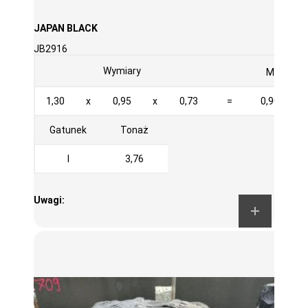
JAPAN BLACK
JB2916
3
Wymiary
M
1,30
x
0,95
x
0,73
=
0,902
Gatunek
Tonaż
I
3,76
Uwagi: