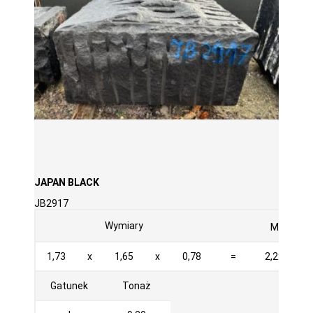
JAPAN BLACK
JB2917
3
Wymiary
M
1,73
x
1,65
x
0,78
=
2,227
Gatunek
Tonaż