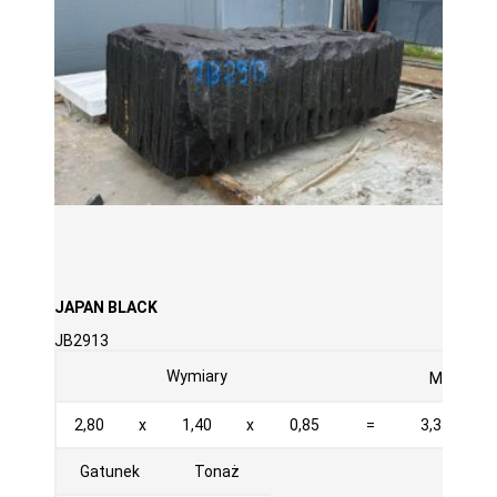
JAPAN BLACK
JB2913
3
Wymiary
M
2,80
x
1,40
x
0,85
=
3,332
Gatunek
Tonaż