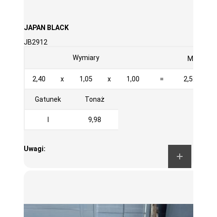
JAPAN BLACK
JB2912
3
Wymiary
M
2,40
x
1,05
x
1,00
=
2,520
Gatunek
Tonaż
I
9,98
Uwagi: