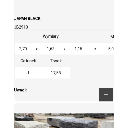
JAPAN BLACK
JB2910
3
Wymiary
M
2,70
x
1,63
x
1,15
=
5,061
Gatunek
Tonaż
I
17,58
Uwagi: