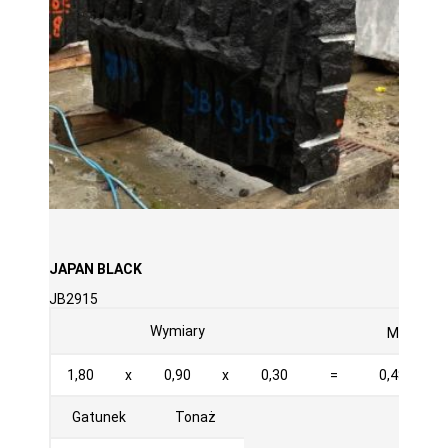
JAPAN BLACK
JB2915
3
Wymiary
M
1,80
x
0,90
x
0,30
=
0,486
Gatunek
Tonaż