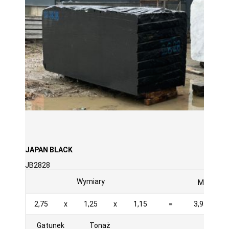
JAPAN BLACK
JB2828
3
Wymiary
M
2,75
x
1,25
x
1,15
=
3,953
Gatunek
Tonaż