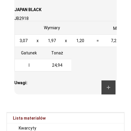
JAPAN BLACK
JB2918
3
Wymiary
M
3,07
x
1,97
x
1,20
=
7,257
Gatunek
Tonaż
I
24,94
Uwagi:
Lista materiałów
Kwarcyty