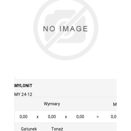
MYLONIT
MY 24-12
3
Wymiary
M
0,00
x
0,00
x
0,00
=
0,000
Gatunek
Tonaż