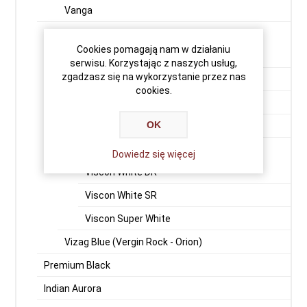
Vanga
Granity
Cookies pomagają nam w działaniu
Astoria
serwisu. Korzystając z naszych usług,
zgadzasz się na wykorzystanie przez nas
Imperial White
cookies.
Japan Black
OK
Meera White
Viscon White
Dowiedz się więcej
Viscon White DR
Viscon White SR
Viscon Super White
Vizag Blue (Vergin Rock - Orion)
Premium Black
Indian Aurora