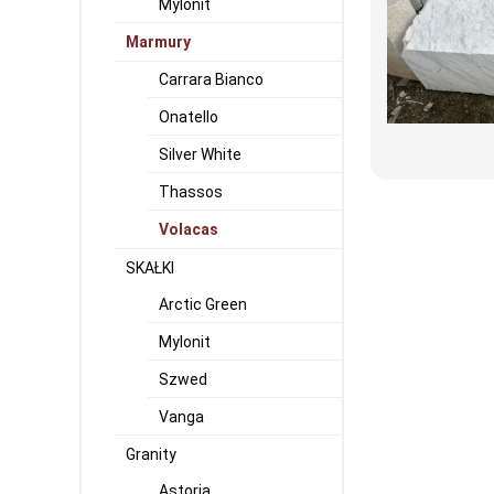
Mylonit
Marmury
Carrara Bianco
Onatello
Silver White
Thassos
Volacas
SKAŁKI
Arctic Green
Mylonit
Szwed
Vanga
Granity
Astoria