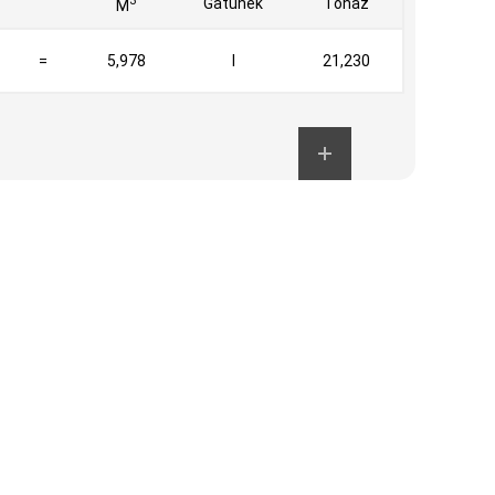
3
Gatunek
Tonaż
M
=
5,978
I
21,230